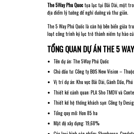
The 5Way Phu Quoc
tọa lạc tại Bãi Dài, một tr
địa điểm lý tưởng để nghỉ dưỡng và thư giãn.
The 5 Way Phú Quốc là căn hộ bên biển giữa tru
loạt công trình kỷ lục trở thành niềm tự hào c
TỔNG QUAN DỰ ÁN THE 5 WA
Tên dự án: The 5Way Phú Quốc
Chủ đầu tư: Công ty BĐS New Vision – Thuộc
Vị trí dự án: Khu vực Bãi Dài, Gành Dầu, Phú
Thiết kế cảnh quan: PLA Sho TMDV và Cont
Thiết kế hệ thống khách sạn: Công ty Desi
Tổng quy mô: Hơn 85 ha
Mật độ xây dựng: 19,68%
Các loại hình sản phẩm: Shophouse, Condote