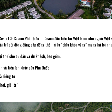
sort & Casino Phú Quốc – Casino đầu tiên tại Việt Nam cho người Việt vu
iải trí sôi động đẳng cấp đồng thời lại là “chìa khóa vàng” mang lại lợi n
ợi thế cho cư dân và du khách, bao gồm:
ch và tiện ích khác của Phú Quốc
à riêng tư
ơi, giải trí