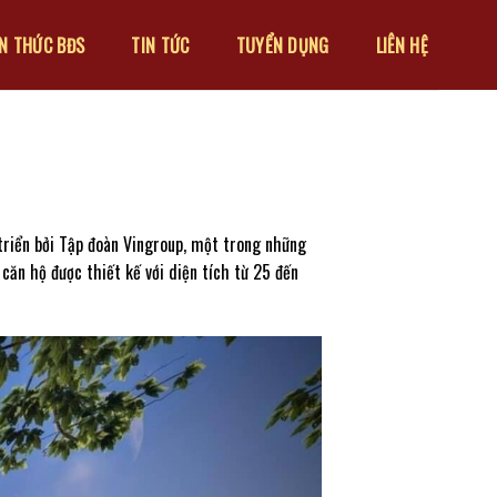
ẾN THỨC BĐS
TIN TỨC
TUYỂN DỤNG
LIÊN HỆ
riển bởi Tập đoàn Vingroup, một trong những
ăn hộ được thiết kế với diện tích từ 25 đến