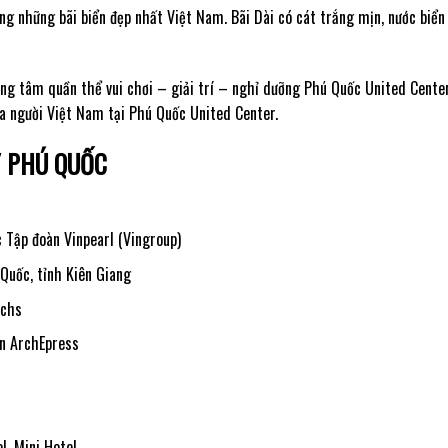
ong những bãi biển đẹp nhất Việt Nam. Bãi Dài có cát trắng mịn, nước biể
ng tâm quần thể vui chơi – giải trí – nghỉ dưỡng Phú Quốc United Center
ủa người Việt Nam tại Phú Quốc United Center.
Y PHÚ QUỐC
 Tập đoàn Vinpearl (Vingroup)
 Quốc, tỉnh Kiên Giang
echs
gn ArchEpress
l, Mini Hotel