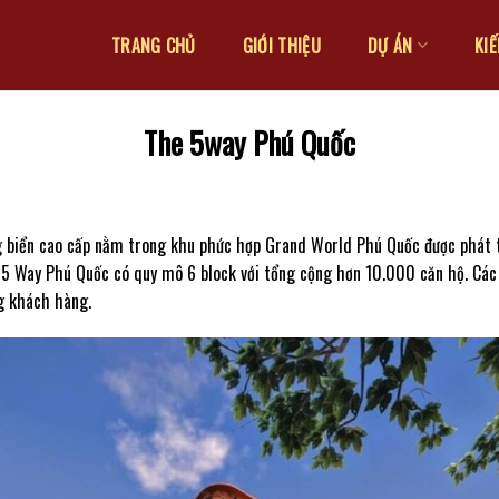
TRANG CHỦ
GIỚI THIỆU
DỰ ÁN
KI
The 5way Phú Quốc
g biển cao cấp nằm trong khu phức hợp Grand World Phú Quốc được phát t
5 Way Phú Quốc có quy mô 6 block với tổng cộng hơn 10.000 căn hộ. Các c
g khách hàng.