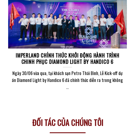
IMPERLAND CHÍNH THỨC KHỞI ĐỘNG HÀNH TRÌNH
CHINH PHỤC DIAMOND LIGHT BY HANDICO 6
Ngày 30/06 vừa qua, tại khách sạn Petro Thái Bình, Lễ Kick-off dự
án Diamond Light by Handico 6 đã chính thức diễn ra trong không
...
ĐỐI TÁC CỦA CHÚNG TÔI