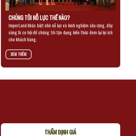
CHÚNG TÔI NỖ LỰC THẾ NÀO?
ImperLand khác biệt nhờ nỗ lực và kinh nghiệm sâu rộng, đây
cũng là cơ hội để chúng tôi tận dụng kiến thức đem lại lợi ích
cho khách hàng.
XEM THÊM
THẨM ĐỊNH GIÁ