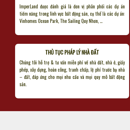
ImperLand được đánh giá là đơn vị phân phối các dự án
tiềm năng trong lĩnh vực bất động sản, cụ thể là các dự án:
Vinhomes Ocean Park, The Sailing Quy Nhơn, …
THỦ TỤC PHÁP LÝ NHÀ ĐẤT
Chúng tôi hỗ trợ & tư vấn miễn phí về nhà đất, nhà ở, giấy
phép, xây dựng, hoàn công, tranh chấp, lệ phí trước bạ nhà
– đất, đáp ứng cho mọi nhu cầu và mọi quy mô bất động
sản.