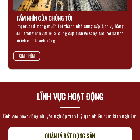
TẦM NHÌN CỦA CHÚNG TÔI
ImperLand mong muốn trở thành nhà cung cấp dịch vụ hàng
đầu trong lĩnh vực BĐS, cung cấp dịch vụ sáng tạo, tối đa hóa
lợi ích cho khách hàng.
XEM THÊM
LĨNH VỰC HOẠT ĐỘNG
Lĩnh vực hoạt động chuyên nghiệp tích luỹ qua nhiều năm kinh nghiệm.
QUẢN LÝ BẤT ĐỘNG SẢN