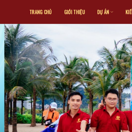
TRANG CHỦ
GIỚI THIỆU
DỰ ÁN
KI