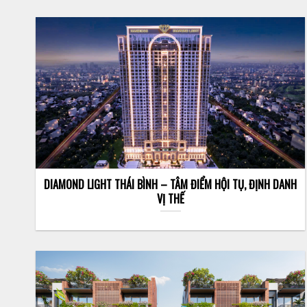
DIAMOND LIGHT THÁI BÌNH – TÂM ĐIỂM HỘI TỤ, ĐỊNH DANH
VỊ THẾ