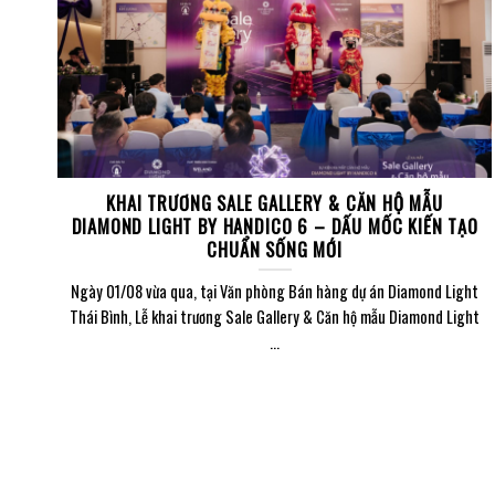
KHAI TRƯƠNG SALE GALLERY & CĂN HỘ MẪU
DIAMOND LIGHT BY HANDICO 6 – DẤU MỐC KIẾN TẠO
CHUẨN SỐNG MỚI
Ngày 01/08 vừa qua, tại Văn phòng Bán hàng dự án Diamond Light
Thái Bình, Lễ khai trương Sale Gallery & Căn hộ mẫu Diamond Light
...