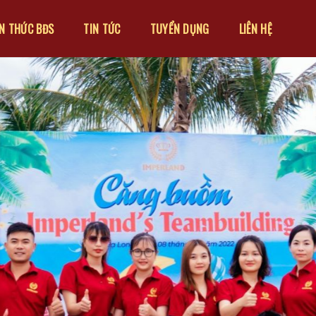
ẾN THỨC BĐS
TIN TỨC
TUYỂN DỤNG
LIÊN HỆ