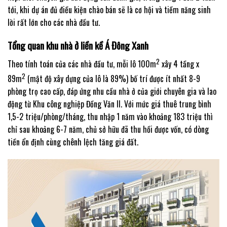
tới, khi dự án đủ điều kiện chào bán sẽ là cơ hội và tiềm năng sinh
lời rất lớn cho các nhà đầu tư.
Tổng quan khu nhà ở liền kề Á Đông Xanh
2
Theo tính toán của các nhà đầu tư, mỗi lô 100m
xây 4 tầng x
2
89m
(mật độ xây dựng của lô là 89%) bố trí được ít nhất 8-9
phòng trọ cao cấp, đáp ứng nhu cầu nhà ở của giới chuyên gia và lao
động từ Khu công nghiệp Đồng Văn II. Với mức giá thuê trung bình
1,5-2 triệu/phòng/tháng, thu nhập 1 năm vào khoảng 183 triệu thì
chỉ sau khoảng 6-7 năm, chủ sở hữu đã thu hồi được vốn, có dòng
tiền ổn định cùng chênh lệch tăng giá đất.