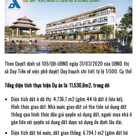
Theo Quyết định số 105/QĐ-UBND ngày 31/03/2020 của UBND thị
xã Duy Tiên về việc phê duyệt Quy hoạch chi tiết tỷ lệ 1/500. Cụ thể:
Tổng diện tích thực hiện Dự án là: 11.530,8m2, trong đó:
Diện tích đất ở đô thị: 4.736,7 m2 (gồm 44 lô đất ở liền kề).
Hình thức giao đất: Nhà nước giao đất có thu tiền sử dụng đất
thông qua hình thức đấu giá quyền sử dụng đất, người mua nhà ở
gắn liền với quyền sử dụng đất được sử dụng ổn định lâu dài.
Diện tích đất hồ nước, đất giao thông: 6.794,1 m2 (gồm đất hồ