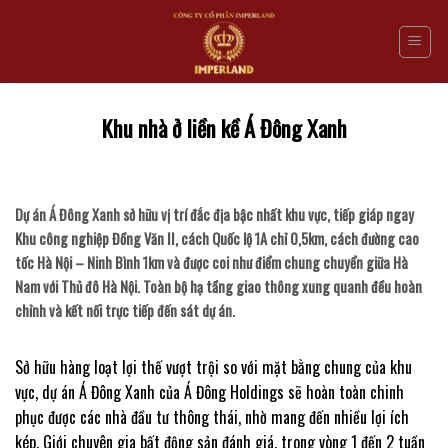
Skip
to
content
Khu nhà ở liền kề Á Đông Xanh
Dự án Á Đông Xanh sở hữu vị trí đắc địa bậc nhất khu vực, tiếp giáp ngay
Khu công nghiệp Đồng Văn II, cách Quốc lộ 1A chỉ 0,5km, cách đường cao
tốc Hà Nội – Ninh Bình 1km và được coi như điểm chung chuyển giữa Hà
Nam với Thủ đô Hà Nội. Toàn bộ hạ tầng giao thông xung quanh đều hoàn
chỉnh và kết nối trực tiếp đến sát dự án.
Sở hữu hàng loạt lợi thế vượt trội so với mặt bằng chung của khu
vực, dự án Á Đông Xanh của Á Đông Holdings sẽ hoàn toàn chinh
phục được các nhà đầu tư thông thái, nhờ mang đến nhiều lợi ích
kép. Giới chuyên gia bất động sản đánh giá, trong vòng 1 đến 2 tuần