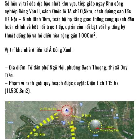
Sở hữu vị trí đắc địa bậc nhất khu vực, tiếp giáp ngay Khu công
nghiệp Đồng Văn II, cách Quốc lộ 1A chỉ 0,5km, cách đường cao tốc
Hà Nội – Ninh Bình 1km, toàn bộ hạ tầng giao thông xung quanh đều
hoàn chỉnh và kết nối trực tiếp, dự án còn nổi bật với hạ tầng kỹ
2
thuật đồng bộ và hồ điều hòa rộng gần 1.000m
.
Vị trí khu nhà ở liền kề Á Đông Xanh
– Địa điểm: Tổ dân phố Ngũ Nội, phường Bạch Thượng, thị xã Duy
Tiên.
– Phạm vi ranh giới quy hoạch được duyệt: Diện tích 1.15 ha
(11.530,8m2).