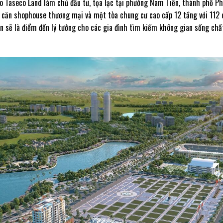
do Taseco Land làm chủ đầu tư, tọa lạc tại phường Nam Tiến, thành phố P
4 căn shophouse thương mại và một tòa chung cư cao cấp 12 tầng với 112 
n sẽ là điểm đến lý tưởng cho các gia đình tìm kiếm không gian sống chất 