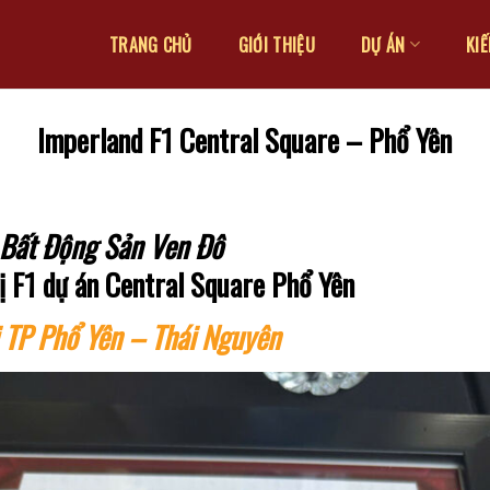
TRANG CHỦ
GIỚI THIỆU
DỰ ÁN
KI
Imperland F1 Central Square – Phổ Yên
 Bất Động Sản Ven Đô
vị F1 dự án Central Square Phổ Yên
 TP Phổ Yên – Thái Nguyên