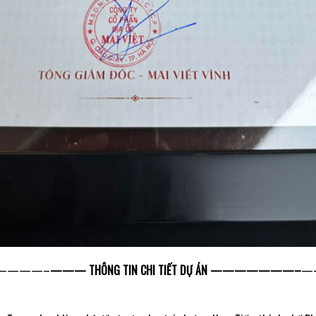
————–
——— THÔNG TIN CHI TIẾT DỰ ÁN ———————–
—