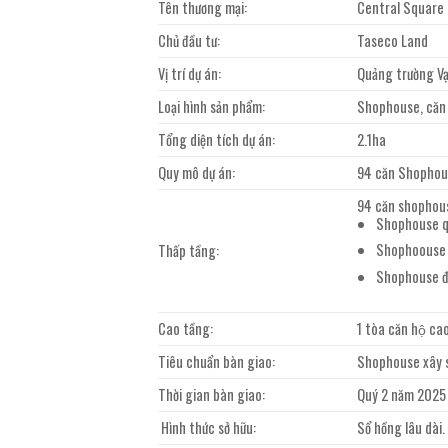
Tên thương mại:
Central Square
Chủ đầu tư:
Taseco Land
Vị trí dự án:
Quảng trường V
Loại hình sản phẩm:
Shophouse, căn 
Tổng diện tích dự án:
2.1ha
Quy mô dự án:
94 căn Shophouse
94 căn shophouse
Shophouse qu
Shophoouse ph
Thấp tầng:
Shophouse đạ
Cao tầng:
1 tòa căn hộ ca
Tiêu chuẩn bàn giao:
Shophouse xây s
Thời gian bàn giao:
Quý 2 năm 2025
Hình thức sở hữu:
Sổ hồng lâu dài.