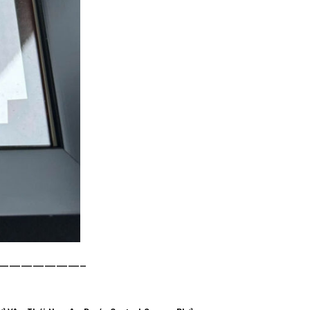
———————–