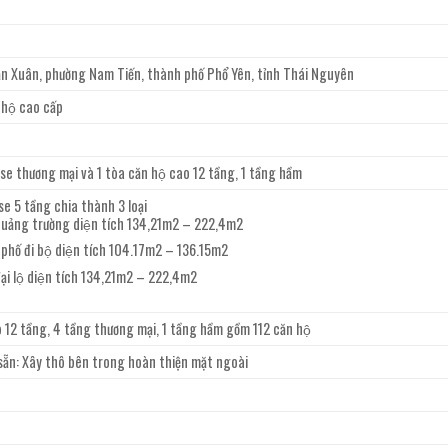
ạn Xuân, phường Nam Tiến, thành phố Phổ Yên, tỉnh Thái Nguyên
hộ cao cấp
 thương mại và 1 tòa căn hộ cao 12 tầng, 1 tầng hầm
 5 tầng chia thành 3 loại
ảng trường diện tích 134,21m2 – 222,4m2
ố đi bộ diện tích 104.17m2 – 136.15m2
i lộ diện tích 134,21m2 – 222,4m2
o 12 tầng, 4 tầng thương mại, 1 tầng hầm gồm 112 căn hộ
ẵn: Xây thô bên trong hoàn thiện mặt ngoài