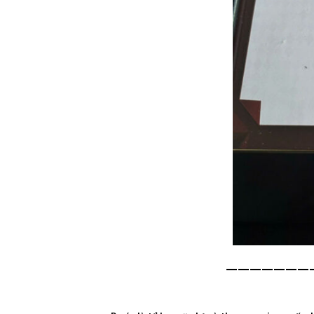
———————