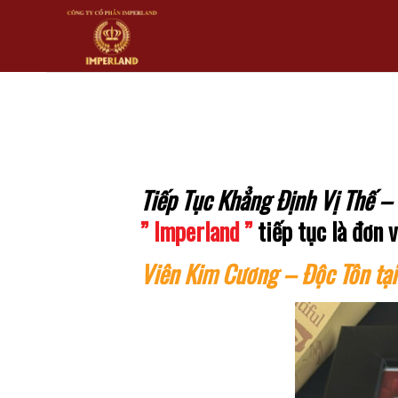
Skip
to
content
Tiếp Tục Khẳng Định Vị Thế –
” Imperland ”
tiếp tục là đơn 
Viên Kim Cương – Độc Tôn tại