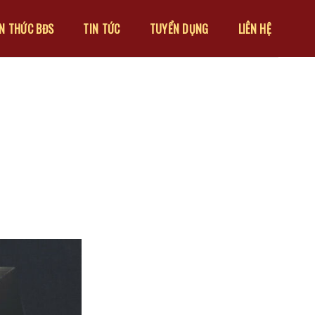
ẾN THỨC BĐS
TIN TỨC
TUYỂN DỤNG
LIÊN HỆ