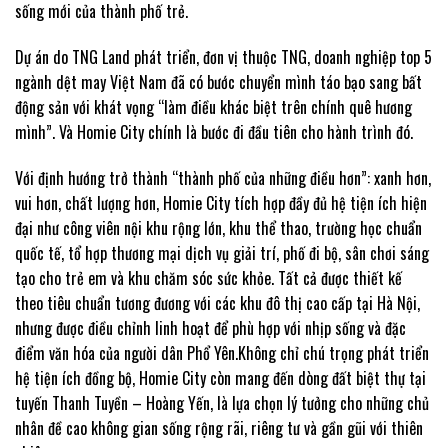
sống mới của thành phố trẻ.
Dự án do TNG Land phát triển, đơn vị thuộc TNG, doanh nghiệp top 5
ngành dệt may Việt Nam đã có bước chuyển mình táo bạo sang bất
động sản với khát vọng “làm điều khác biệt trên chính quê hương
mình”. Và Homie City chính là bước đi đầu tiên cho hành trình đó.
Với định hướng trở thành “thành phố của những điều hơn”: xanh hơn,
vui hơn, chất lượng hơn, Homie City tích hợp đầy đủ hệ tiện ích hiện
đại như công viên nội khu rộng lớn, khu thể thao, trường học chuẩn
quốc tế, tổ hợp thương mại dịch vụ giải trí, phố đi bộ, sân chơi sáng
tạo cho trẻ em và khu chăm sóc sức khỏe. Tất cả được thiết kế
theo tiêu chuẩn tương đương với các khu đô thị cao cấp tại Hà Nội,
nhưng được điều chỉnh linh hoạt để phù hợp với nhịp sống và đặc
điểm văn hóa của người dân Phổ Yên.Không chỉ chú trọng phát triển
hệ tiện ích đồng bộ, Homie City còn mang đến dòng đất biệt thự tại
tuyến Thanh Tuyền – Hoàng Yến, là lựa chọn lý tưởng cho những chủ
nhân đề cao không gian sống rộng rãi, riêng tư và gần gũi với thiên