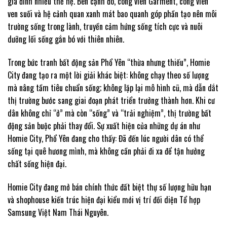
gia đình nhiều thế hệ. Bên cạnh đó, công viên Garment, công viên
ven suối và hệ cảnh quan xanh mát bao quanh góp phần tạo nên môi
trường sống trong lành, truyền cảm hứng sống tích cực và nuôi
dưỡng lối sống gắn bó với thiên nhiên.
Trong bức tranh bất động sản Phổ Yên “thừa nhưng thiếu”, Homie
City đang tạo ra một lời giải khác biệt: không chạy theo số lượng
mà nâng tầm tiêu chuẩn sống; không lặp lại mô hình cũ, mà dẫn dắt
thị trường bước sang giai đoạn phát triển trưởng thành hơn. Khi cư
dân không chỉ “ở” mà còn “sống” và “trải nghiệm”, thị trường bất
động sản buộc phải thay đổi. Sự xuất hiện của những dự án như
Homie City, Phổ Yên đang cho thấy: Đã đến lúc người dân có thể
sống tại quê hương mình, mà không cần phải đi xa để tận hưởng
chất sống hiện đại.
Homie City đang mở bán chính thức đất biệt thự số lượng hữu hạn
và shophouse kiến trúc hiện đại kiểu mới vị trí đối diện Tổ hợp
Samsung Việt Nam Thái Nguyên.