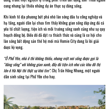
cung nhưng lại thiếu những dự án thực sự đáng sống.
Khi kinh tế địa phương bứt phá nhờ làn sóng đầu tư công nghiệp và
hạ tầng, người dân lại chưa tìm thấy không gian sống đáp ứng đủ cả
yếu tố chất lượng, tiện ích và môi trường sống xanh cũng như sự quy
hoạch đồng bộ. Điều đó đã đặt ra thách thức và cũng là cơ hội cho
làn sóng bất động sản thế hệ mới mà Homie City đang là lời giải
được kỳ vọng.
“Ở Phổ Yên, nhà ở thì không thiếu, nhưng một nơi sống được gọi là
“đáng sống” với không gian xanh, đầy đủ tiện ích như các khu đô thị
lớn ở Hà Nội thì thật sự khó tìm”.
Chị Trần Hồng Nhung, một người
dân sinh sống tại Phổ Yên cho hay.