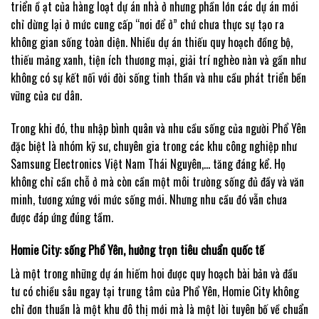
triển ồ ạt của hàng loạt dự án nhà ở nhưng phần lớn các dự án mới
chỉ dừng lại ở mức cung cấp “nơi để ở” chứ chưa thực sự tạo ra
không gian sống toàn diện. Nhiều dự án thiếu quy hoạch đồng bộ,
thiếu mảng xanh, tiện ích thương mại, giải trí nghèo nàn và gần như
không có sự kết nối với đời sống tinh thần và nhu cầu phát triển bền
vững của cư dân.
Trong khi đó, thu nhập bình quân và nhu cầu sống của người Phổ Yên
đặc biệt là nhóm kỹ sư, chuyên gia trong các khu công nghiệp như
Samsung Electronics Việt Nam Thái Nguyên,… tăng đáng kể. Họ
không chỉ cần chỗ ở mà còn cần một môi trường sống đủ đầy và văn
minh, tương xứng với mức sống mới. Nhưng nhu cầu đó vẫn chưa
được đáp ứng đúng tầm.
Homie City: sống Phổ Yên, hưởng trọn tiêu chuẩn quốc tế
Là một trong những dự án hiếm hoi được quy hoạch bài bản và đầu
tư có chiều sâu ngay tại trung tâm của Phổ Yên, Homie City không
chỉ đơn thuần là một khu đô thị mới mà là một lời tuyên bố về chuẩn