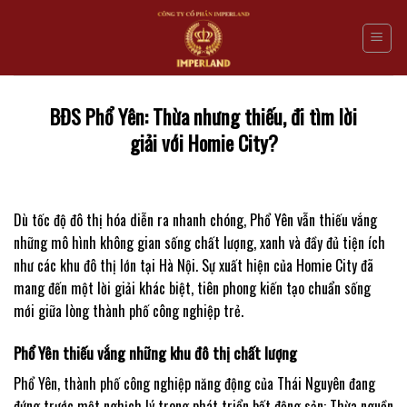
Skip
to
content
BĐS Phổ Yên: Thừa nhưng thiếu, đi tìm lời
giải với Homie City?
Dù tốc độ đô thị hóa diễn ra nhanh chóng, Phổ Yên vẫn thiếu vắng
những mô hình không gian sống chất lượng, xanh và đầy đủ tiện ích
như các khu đô thị lớn tại Hà Nội. Sự xuất hiện của Homie City đã
mang đến một lời giải khác biệt, tiên phong kiến tạo chuẩn sống
mới giữa lòng thành phố công nghiệp trẻ.
Phổ Yên thiếu vắng những khu đô thị chất lượng
Phổ Yên, thành phố công nghiệp năng động của Thái Nguyên đang
đứng trước một nghịch lý trong phát triển bất động sản: Thừa nguồn