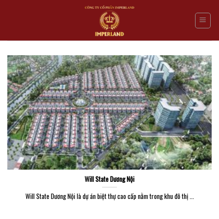
Skip
to
content
Will State Dương Nội
Will State Dương Nội là dự án biệt thự cao cấp nằm trong khu đô thị ...